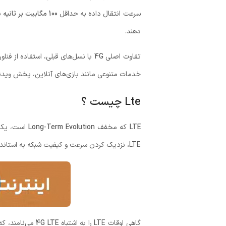
سرعت انتقال داده به حداقل
100 مگابیت بر ثانیه
بو
دهند.
تفاوت اصلی
4G
با نسل‌های قبلی، استفاده از فناو
خدمات متنوعی مانند بازی‌های آنلاین، پخش ویدئو 
Lte چيست ؟
LTE
که مخفف
Long-Term Evolution
است، یک ف
LTE، نزدیک کردن سرعت و کیفیت شبکه به استانداردهای 4G بود، حتی اگر تمام ویژگی‌های رسمی 4G را نداشت.
گاهی اوقات LTE را به اشتباه
4G LTE
می‌نامند، که