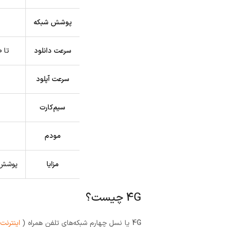
پوشش شبکه
سرعت دانلود
تا 1000 مگابیت بر ثانیه (نسخه واقعی 4G یا LTE-A)
سرعت آپلود
سیم‌کارت
مودم
مزایا
پوشش گ
4G چیست؟
4G
یا نسل چهارم شبکه‌های تلفن همراه (
اینترنت