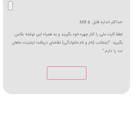
حداکثر اندازه فایل: 5 MB.
لطفا کارت ملی را کنار چهره خود بگیرید و به همراه این نوشته عکس
بگیرید: "اینجانب {نام و نام خانوادگی} تقاضای دریافت اینترنت ماهان
نت را دارم."