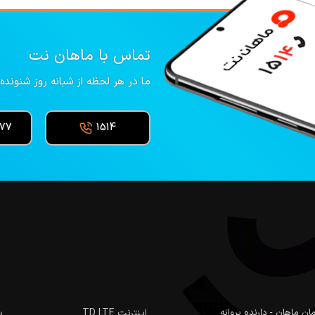
تماس با ماهان نت
ما در هر لحظه از شبانه روز شنوند
277
1514
ان سهروردی شمالی، کوچه تهمتن، پلاک 5 ساختمان ماهان - دارنده پروانه
اینترنت TD LTE
ب