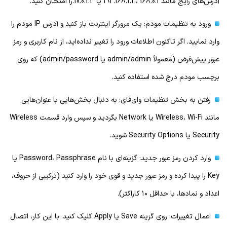
آدرس‌های رایج مانند 168.0.1 ، 192.168.1.1 یا 10.0.1.1.را امتحان کنید.
ورود به تنظیمات مودم: یک مرورگر اینترنت باز کنید و آدرس IP مودم را
وارد نمایید. اگر تاکنون اطلاعات ورود را تغییر نداده‌اید، از نام کاربری و رمز
عبور پیش‌فرض (معمولاً admin/admin یا admin/password) که روی
برچسب مودم درج شده استفاده کنید.
رفتن به بخش تنظیمات وای‌فای: به دنبال بخش‌هایی با عنوان‌هایی
مانند Wireless، Wi-Fi یا Network بگردید و سپس وارد قسمت Wireless
Security یا Security Options شوید.
وارد کردن رمز عبور جدید: گزینه‌ای با نام Password، Passphrase یا
Key را پیدا کرده و رمز عبور جدید و قوی خود را وارد کنید (ترکیبی از حروف،
اعداد و نمادها، با حداقل ۱۰ کاراکتر).
اعمال تغییرات: روی گزینه Save یا Apply کلیک کنید. با این کار، اتصال