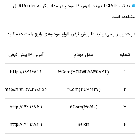
به تب TCP/IP بروید؛ آدرس IP مودم در مقابل گزینه Router قابل
مشاهده است.
در جدول زیر می‌توانید IP پیش فرض انواع مودم‌های رایج را مشاهده کنید.
شماره
مدل مودم
آدرس
IP
پیش فرض
http://192.168.1.1
3Com(3CRWE554G72T)
1
http://192.168.200.254
3Com(3CP4130)
2
http://192.168.2.1
3Com(3c510)
3
http://192.168.2.1
Belkin
4