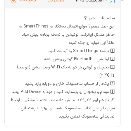
26 اردیبهشت 1405
ماهان نت
پاسخ دهید
سلام وقت بخیر 🌹
این خطا معمولاً موقع اتصال دستگاه به SmartThings به
خاطر مشکل اینترنت، لوکیشن یا نسخه برنامه پیش میاد.
لطفاً این موارد رو چک کنید:
1️⃣ برنامه SmartThings رو آپدیت کنید
2️⃣ لوکیشن و Bluetooth گوشی روشن باشه
3️⃣ یخچال و گوشی هر دو به یک Wi-Fi وصل باشن (ترجیحاً
2.4GHz)
4️⃣ یک‌بار از حساب سامسونگ خارج و دوباره وارد بشید
5️⃣ مودم و یخچال رو ریستارت کنید و دوباره Add Device بزنید
اگر باز هم ارور 03_003 نمایش داده شد، احتمالاً مشکل از ارتباط
سرور یا ریجن اکانت سامسونگ هست و بهتره با پشتیبانی یا
نمایندگی سامسونگ تماس بگیرید