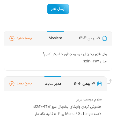
ارسال نظر
07 بهمن 1404
Moslem
پاسخ دهید
وای فای یخچال دوو رو چطور خاموش کنیم?
مدل sxi20-21w
07 بهمن 1404
مدیر سایت
پاسخ دهید
سلام دوست عزیز
خاموش کردن وای‌فای یخچال دوو SXi20-21W:
دکمه Menu / Settings رو ۳–۵ ثانیه نگه دار