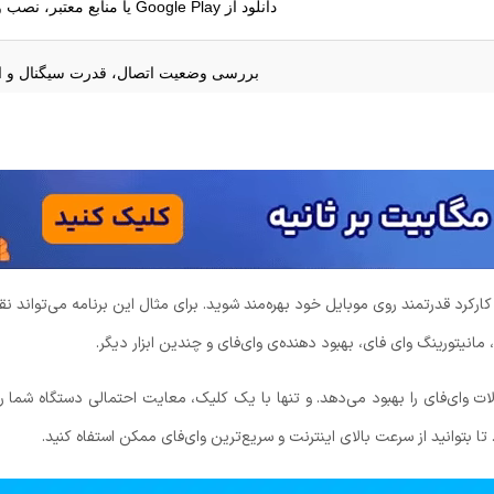
دانلود از Google Play یا منابع معتبر، نصب و اجرای برنامه
بررسی وضعیت اتصال، قدرت سیگنال و ا
استفاده از دکمه Boost یا Speed Up برای بستن برنامه‌های پس‌زمینه پرمصرف
نمایش IP و MAC آدرس دستگاه‌های متصل در بخش Connected Devices
بررسی رمزگذاری وای‌فای و شناسایی احتمال دسترسی غیرمجاز در بخش ty Check
ارکرد قدرتمند روی موبایل خود بهره‌مند شوید. برای مثال این برنامه می‌تواند نق
تست سرعت، آنالیز سیگنال، شناسایی بهترین کانال وای
 مانیتورینگ وای فای، بهبود دهنده‌ی وای‌فای و چندین ابزار دیگر.
ات وای‌فای را بهبود می‌دهد. و تنها با یک کلیک، معایت احتمالی دستگاه شما ر
وای‌فای، موقعیت مکانی، دسترسی پس‌زمینه (ب
ا بتوانید از سرعت بالای اینترنت و سریع‌ترین وای‌فای ممکن استفاه کنید.
برای کاهش مصرف باتری، امکان غیرفعال کردن حال