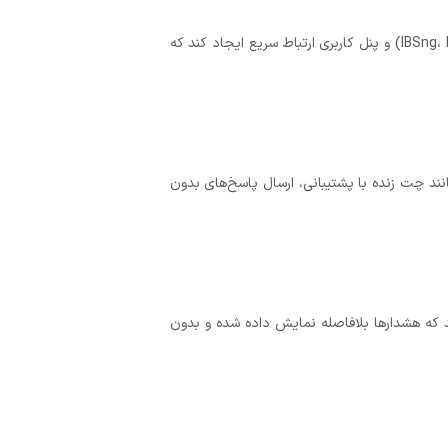
در شرکت‌های فروش اینترنت، WebSocket می‌تواند بین سیستم حسابداری (BSS)، سیستم احراز هویت (AAA مثل IBSng، FreeRADIUS) و پنل کاربری ارتباط سریع ایجاد کند که
‌توان ویژگی‌هایی مانند چت زنده با پشتیبانی، ارسال پاسخ‌های بدون
اتی دارد زیرا کمک می‌کند که هشدارها بلافاصله نمایش داده شده و بدون