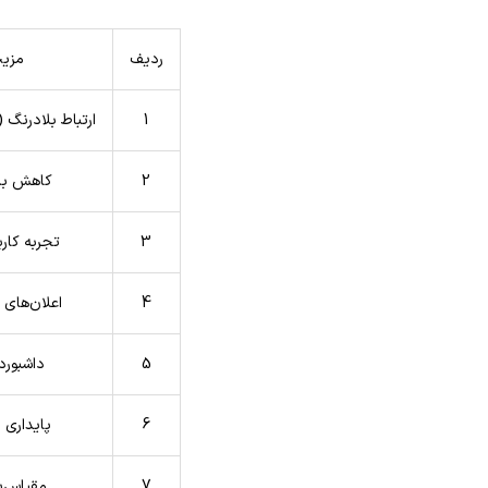
ردیف
مزی
1
ارتباط بلادرنگ (Real-Time
2
کاهش بار
3
تجربه کارب
4
اعلان‌های 
5
داشبورد
6
پایداری 
7
مقیاس‌پ