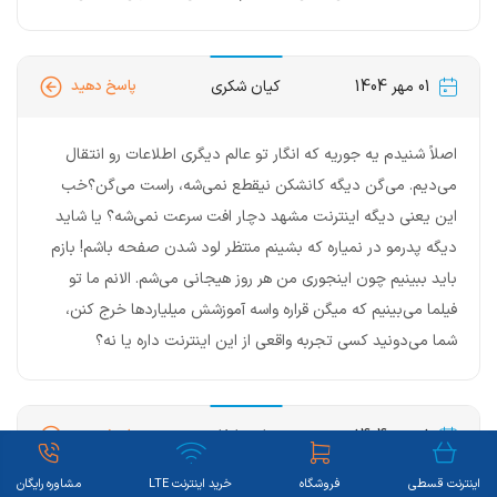
01 مهر 1404
کیان شکری
پاسخ دهید
اصلاً شنیدم یه جوریه که انگار تو عالم دیگری اطلاعات رو انتقال
می‌دیم. می‌گن دیگه کانشکن نیقطع نمی‌شه، راست می‌گن؟خب
این یعنی دیگه اینترنت مشهد دچار افت سرعت نمی‌شه؟ یا شاید
دیگه پدرمو در نمیاره که بشینم منتظر لود شدن صفحه باشم! بازم
باید ببینیم چون اینجوری من هر روز هیجانی می‌شم. الانم ما تو
فیلما می‌بینیم که میگن قراره واسه آموزشش میلیاردها خرج کنن،
شما می‌دونید کسی تجربه واقعی از این اینترنت داره یا نه؟
01 مهر 1404
سجاد سلطانی
پاسخ دهید
اینترنت قسطی
فروشگاه
خرید اینترنت LTE
مشاوره رایگان