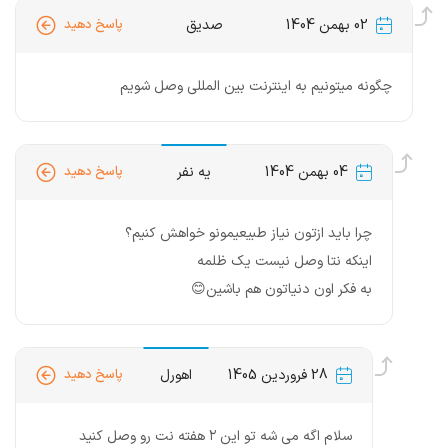
02 بهمن 1404
صدیق
پاسخ دهید
چگونه میتونیم به اینترنت بین المللی وصل شویم
04 بهمن 1404
یه نفر
پاسخ دهید
چرا باید ازتون نیاز طبیعیمونو خواهش کنیم؟
اینکه نتا وصل نیست یک ظلمه
به فکر اون دنیاتون هم باشین😊
28 فروردین 1405
اهورل
پاسخ دهید
سلام اگه می شه تو این ۲ هفته نت رو وصل کنید