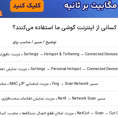
کسانی از اینترنت گوشی ما استفاده می‌کنند؟
توضیح / مسیر / مناسب برای
ید
مسیر: Fing → Scan Network • مزیت: شناسایی IP و MAC • مناسب: کاربران معمولی
مسیر: NetX → Network Scan • مزیت: نمایش اطلاعات سخت‌افزاری • مناسب: کاربران حرفه‌ای